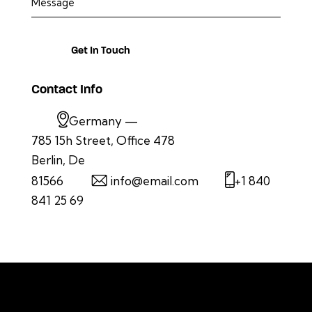
Contact Info
Germany —
785 15h Street, Office 478
Berlin, De
81566
info@email.com
+1 840
841 25 69
To stay informed or learn more about
Kentucky's solar future, follow us on
Facebook
and
LinkedIn