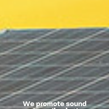
W
e
p
r
o
m
o
t
e
s
o
u
n
d