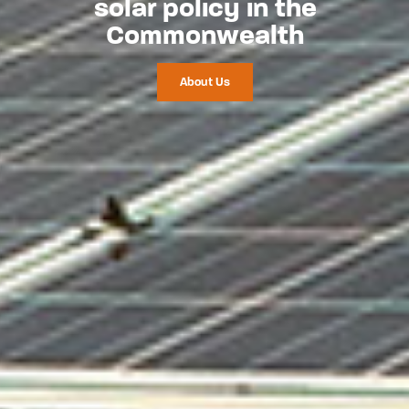
s
o
l
a
r
p
o
l
i
c
y
i
n
t
h
e
C
o
m
m
o
n
w
e
a
l
t
h
About Us