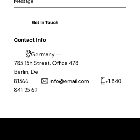
Contact Info
Germany —
785 15h Street, Office 478
Berlin, De
81566
info@email.com
+1 840
841 25 69
To stay informed or learn more about
Kentucky's solar future, follow us on