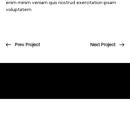
enim minim veniam quis nostrud exercitation ipsam
voluptatem.
Prev Project
Next Project
To stay informed or learn more about
Kentucky's solar future, follow us on
Facebook
and
LinkedIn
© 2026. All Rights Reserved.